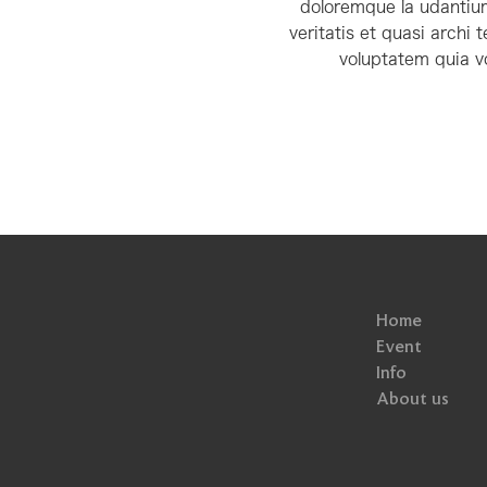
doloremque la udantium
veritatis et quasi archi
voluptatem quia vo
Home
Event
Info
About us