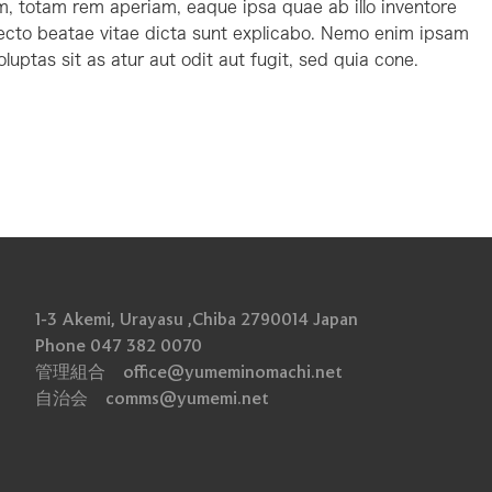
, totam rem aperiam, eaque ipsa quae ab illo inventore
 tecto beatae vitae dicta sunt explicabo. Nemo enim ipsam
luptas sit as atur aut odit aut fugit, sed quia cone.
1-3 Akemi, Urayasu ,Chiba 2790014 Japan
Phone 047 382 0070
管理組合 office@yumeminomachi.net
自治会 comms@yumemi.net